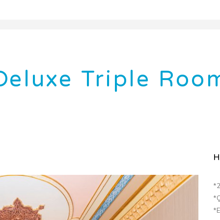
Deluxe Triple Roo
H
*2
*Ç
*E