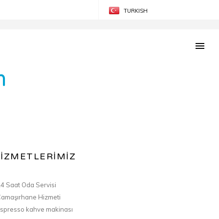
TURKISH
ENGLISH
m
İZMETLERİMİZ
4 Saat Oda Servisi
amaşırhane Hizmeti
spresso kahve makinası