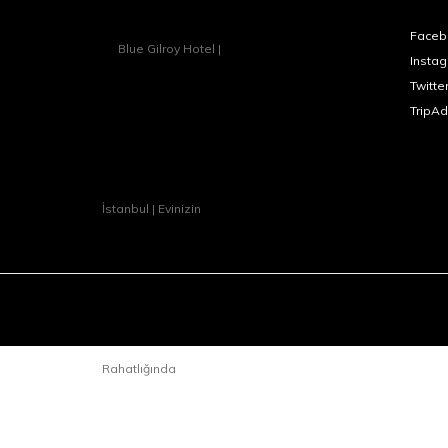
Faceb
Insta
Twitte
TripAd