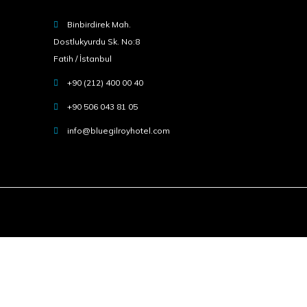
Binbirdirek Mah.
Dostlukyurdu Sk. No:8
Fatih / İstanbul
+90 (212) 400 00 40
+90 506 043 81 05
info@bluegilroyhotel.com