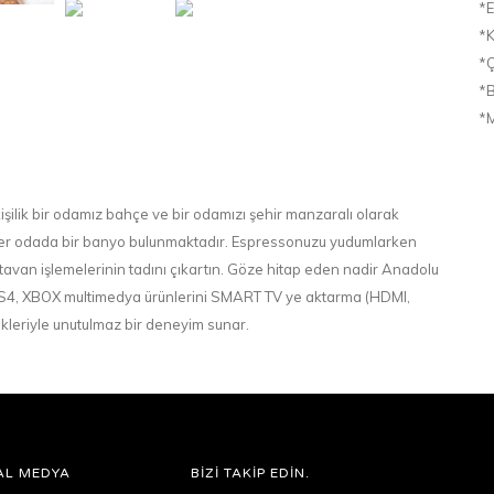
*E
*K
*Ç
*
*M
 kişilik bir odamız bahçe ve bir odamızı şehir manzaralı olarak
 Her odada bir banyo bulunmaktadır. Espressonuzu yudumlarken
avan işlemelerinin tadını çıkartın. Göze hitap eden nadir Anadolu
, PS4, XBOX multimedya ürünlerini SMART TV ye aktarma (HDMI,
kleriyle unutulmaz bir deneyim sunar.
AL MEDYA
BİZİ TAKİP EDİN.