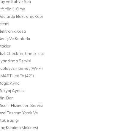
ay ve Kahve Seti
ift Yönlü Klima
dalarda Elektronik Kapı
stemi
lektronik Kasa
eniş Ve Konforlu
taklar
ızlı Check-in, Check-out
yandırma Servisi
ablosuz internet (Wi-Fi)
MART Led Tv (42")
Magic Ayna
akyaj Aynası
ini Bar
isafir Hizmetleri Servisi
zel Tasarım Yatak Ve
tak Başlığı
aç Kurutma Makinesi