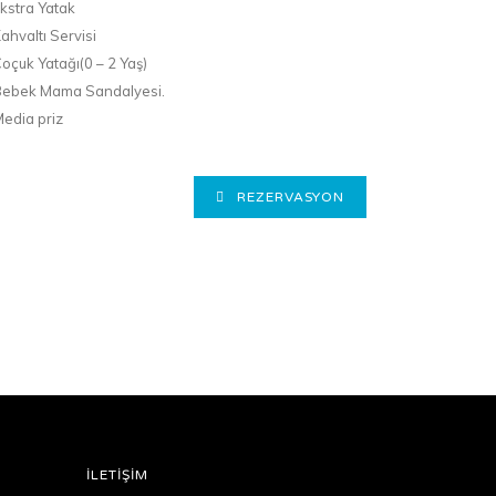
kstra Yatak
ahvaltı Servisi
oçuk Yatağı(0 – 2 Yaş)
Bebek Mama Sandalyesi.
edia priz
REZERVASYON
İLETİŞİM