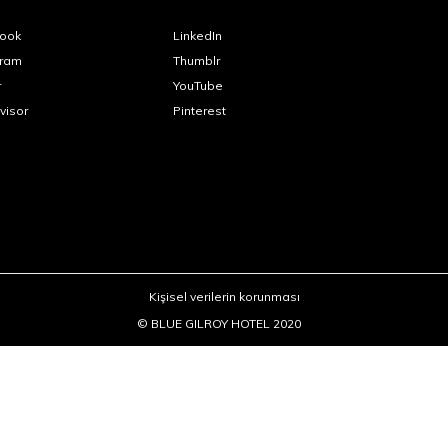
ook
LinkedIn
gram
Thumblr
r
YouTube
visor
Pinterest
Kişisel verilerin korunması
© BLUE GILROY HOTEL 2020