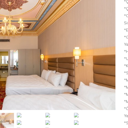
*Ç
*Ç
*O
Si
*E
*G
Ya
*H
*U
*K
*S
*
*M
*M
*M
*Ö
Ya
*S