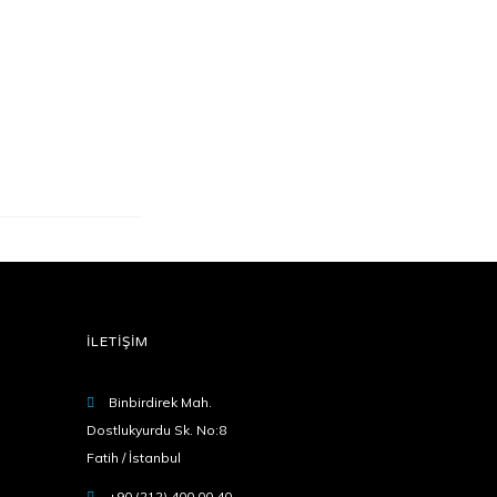
Fatih / İstanbul
İLETİŞİM
Binbirdirek Mah.
Dostlukyurdu Sk. No:8
Fatih / İstanbul
+90 (212) 400 00 40