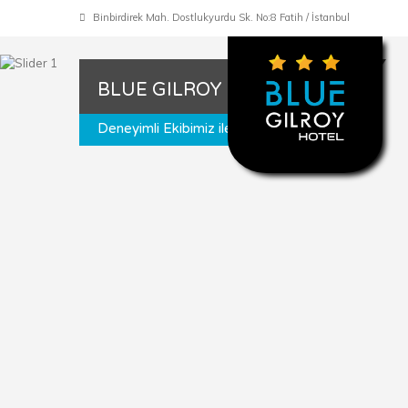
Binbirdirek Mah. Dostlukyurdu Sk. No:8 Fatih / İstanbul
BLUE GILROY | İSTANBUL
Deneyimli Ekibimiz ile Hizmetinizdeyiz