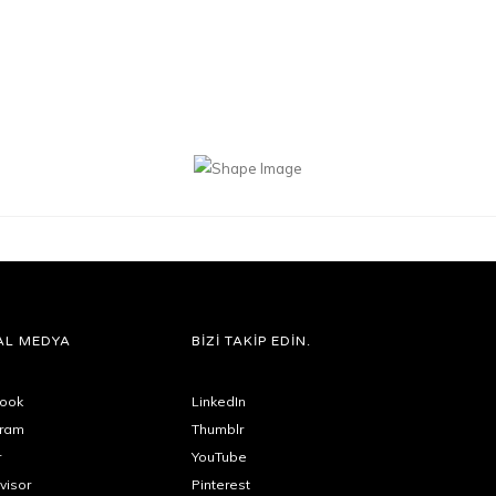
AL MEDYA
BİZİ TAKİP EDİN.
ook
LinkedIn
gram
Thumblr
r
YouTube
visor
Pinterest