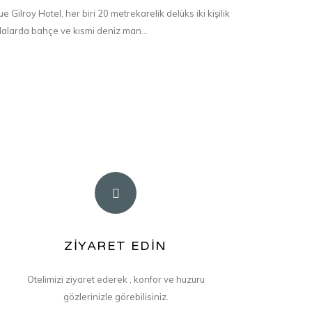
ue Gilroy Hotel, her biri 20 metrekarelik delüks iki kişilik
alarda bahçe ve kısmi deniz man...
ZİYARET EDİN
ADRESİMİZ
Binbirdirek Mah.
Otelimizi ziyaret ederek , konfor ve huzuru
Dostlukyurdu Sk. No:8
gözlerinizle görebilisiniz.