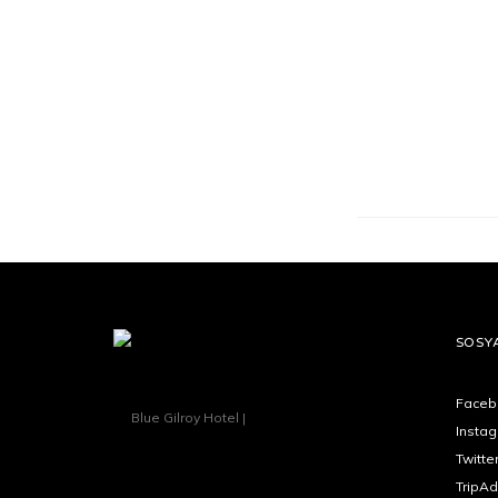
+90 (212) 400 00 42
+90 (506) 043 81 05
SOSY
Faceb
Insta
Twitte
TripAd