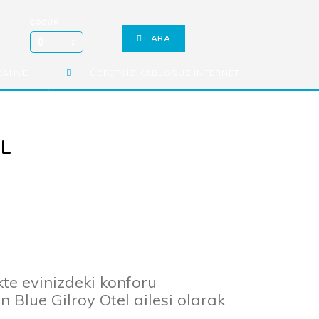
ÇOCUK
ARA
0
KAHVE
ÜCRETSİZ KABLOSUZ INTERNET
UL
kte evinizdeki konforu
 Blue Gilroy Otel ailesi olarak