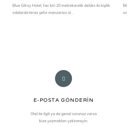
Blue Gilroy Hotel, her biri 20 metrekarelik delüks iki kişilik
Bl
odalarda teras şehir manzarası ol...
od
E-POSTA GÖNDERİN
E-MAİL ADRESİMİZ
info@bluegilroyhotel.com
Otel ile ilgili ya da genel sorunuz varsa
bize yazmaktan çekinmeyin.