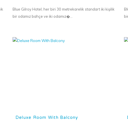
ik
Blue Gilroy Hotel, her biri 30 metrekarelik standart iki kişilik
Bl
bir odamız bahçe ve iki odamız�...
bi
Deluxe Room With Balcony