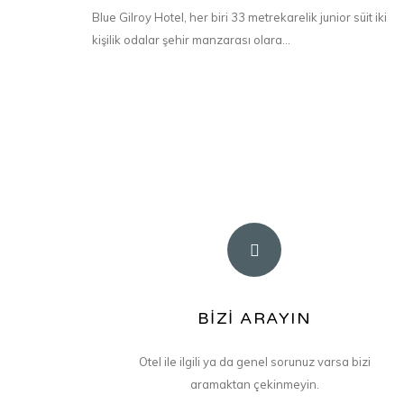
Blue Gilroy Hotel, her biri 33 metrekarelik junior süit iki
kişilik odalar şehir manzarası olara...
NUMARALARIMIZ
BİZİ ARAYIN
+90 (212) 400 00 40
Otel ile ilgili ya da genel sorunuz varsa bizi
+90 (212) 400 00 41
aramaktan çekinmeyin.