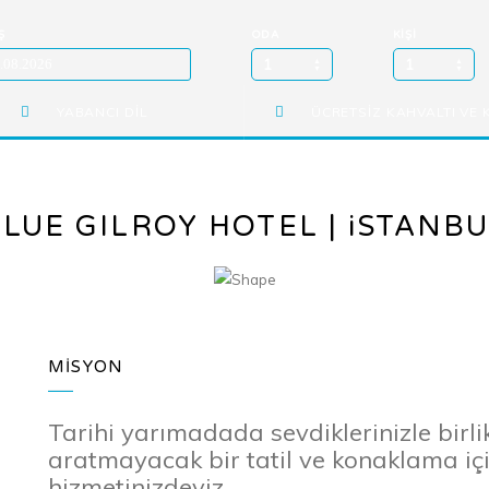
Ş
ODA
KİŞİ
1
1
YABANCI DİL
ÜCRETSİZ KAHVALTI VE 
LUE GILROY HOTEL | iSTANB
MİSYON
Tarihi yarımadada sevdiklerinizle birli
aratmayacak bir tatil ve konaklama için
hizmetinizdeyiz