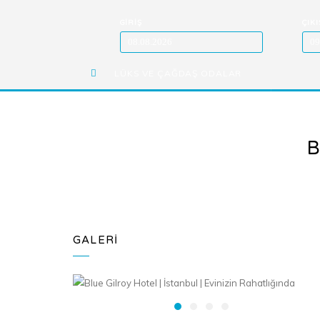
GİRİŞ
ÇIKI
LÜKS VE ÇAĞDAŞ ODALAR
B
GALERİ